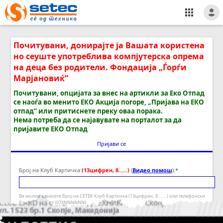
Почитувани, донирајте ја Вашата користена
но сеуште употреблива компјутерска опрема
на деца без родители. Фондација „Ѓорѓи
Марјановиќ“
Почитувани, опцијата за внес на артикли за Еко Отпад
се наоѓа во менито ЕКО Акција погоре, „Пријава на ЕКО
отпад“ или притиснете преку оваа порака.
Нема потреба да се најавувате на порталот за да
пријавите ЕКО Отпад
Пријави се
Број на Клуб Картичка
(13цифрeн, 8......)
(
Видео помош
):
*
Ве молиме внесете број на СЕТЕК Клуб Картичка (13цифрeн, 8......) или телефонски
број во формат (07ХNNNNNN)