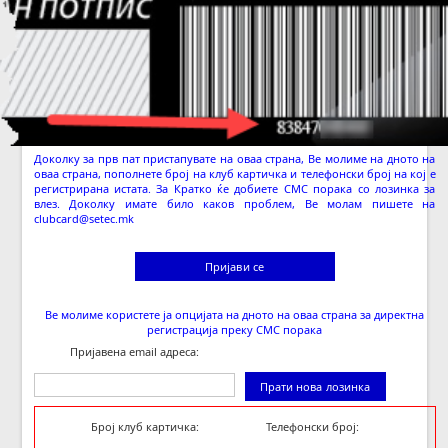
Лозинка (или телефонски број (07ХNNNNNN) ако прв пат пристапувате):
*
Запомни ме
Доколку за прв пат пристапувате на оваа страна, Ве молиме на дното на
оваа страна, пополнете број на клуб картичка и телефонски број на кој е
регистрирана истата. За Кратко ќе добиете СМС порака со лозинка за
влез. Доколку имате било каков проблем, Ве молам пишете на
clubcard@setec.mk
Пријави се
Ве молиме користете ја опцијата на дното на оваа страна за директна
регистрација преку СМС порака
Пријавена email адреса:
Прати нова лозинка
Број клуб картичка:
Телефонски број: