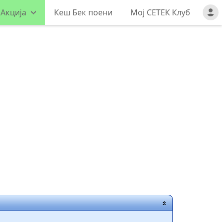
 Акција
Кеш Бек поени
Мој СЕТЕК Клуб