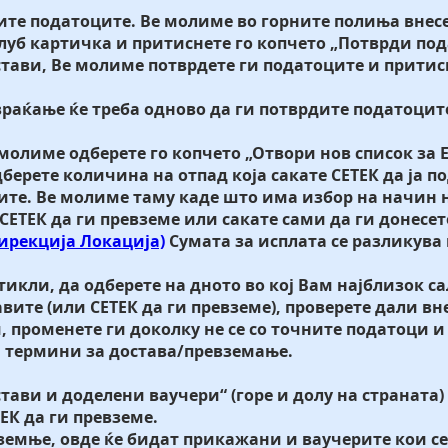
дите податоците. Ве молиме во горните полиња внесе
клуб картичка и притиснете го копчето „Потврди под
остави, Ве молиме потврдете ги податоците и притис
 враќање ќе треба одново да ги потврдите податоцит
 молиме одберете го копчето „Отвори нов список за 
eрете количина на отпад која сакате СЕТЕК да ја по
клите. Ве молиме таму каде што има избор на начин
 СЕТЕК да ги превземе или сакате сами да ги донесет
Дирекција Локација)
Сумата за исплата се разликува
икли, да одберете на дното во кој Вам најблизок сал
авите (или СЕТЕК да ги превземе), проверете дали в
 променете ги доколку не се со точните податоци и
ни термини за достава/превземање.
тави и доделени ваучери“ (горе и долу на страната)
ЕК да ги превземе.
земње, овде ќе бидат прикажани и ваучерите кои се