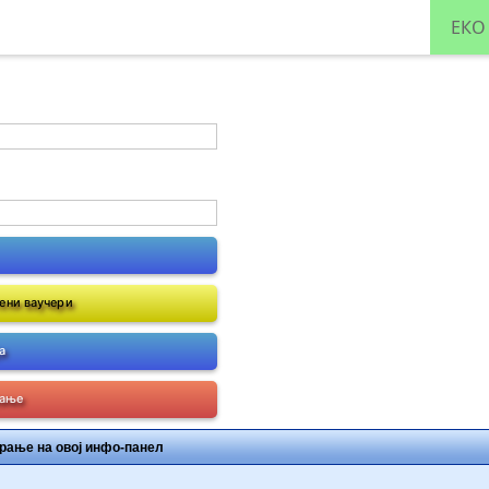
ЕКО
ени ваучери
а
мање
рање на овој инфо-панел