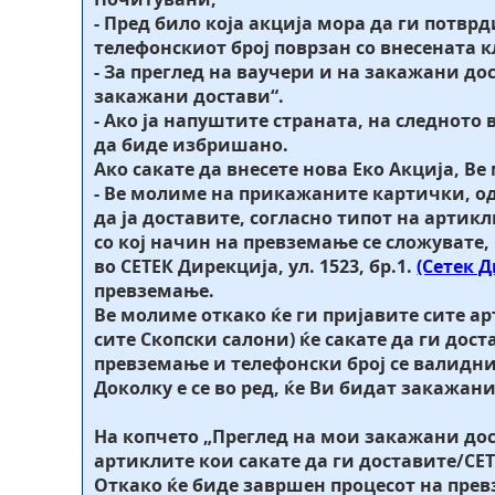
- Пред било која акција мора да ги потвр
телефонскиот број поврзан со внесената 
- За преглед на ваучери и на закажани д
закажани достави“.
- Ако ја напуштите страната, на следното
да биде избришано.
Aко сакате да внесете нова Еко Акција, Ве
- Ве молиме на прикажаните картички, одб
да ја доставите, согласно типот на арти
со кој начин на превземање се сложувате,
во СЕТЕК Дирекција, ул. 1523, бр.1.
(Сетек 
превземање.
Ве молиме откако ќе ги пријавите сите арт
сите Скопски салони) ќе сакате да ги дост
превземање и телефонски број се валидни,
Доколку е се во ред, ќе Ви бидат закажа
На копчето „Преглед на мои закажани дос
артиклите кои сакате да ги доставите/СЕТ
Откако ќе биде завршен процесот на прев