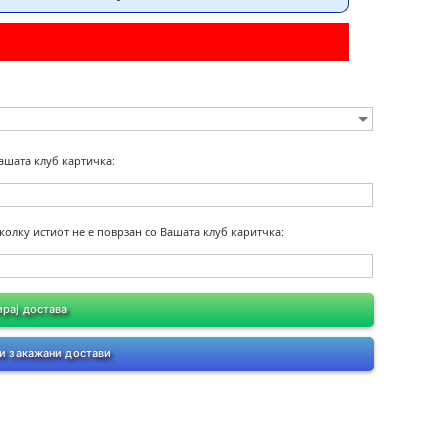
Вашата клуб картичка:
колку истиот не е поврзан со Вашата клуб каритчка:
рај достава
и закажани достави