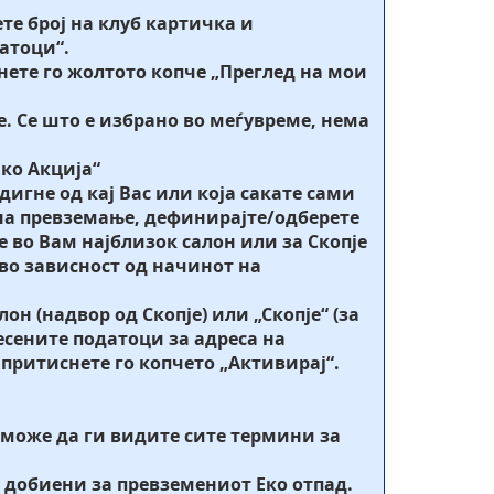
те број на клуб картичка и
атоци“.
нете го жолтото копче „Преглед на мои
е. Се што е избрано во меѓувреме, нема
Еко Акција“
дигне од кај Вас или која сакате сами
 на превземање, дефинирајте/одберете
е во Вам најблизок салон или за Скопје
 во зависност од начинот на
он (надвор од Скопје) или „Скопје“ (за
несените податоци за адреса на
 притиснете го копчето „Активирај“.
 може да ги видите сите термини за
 добиени за превземениот Еко отпад.