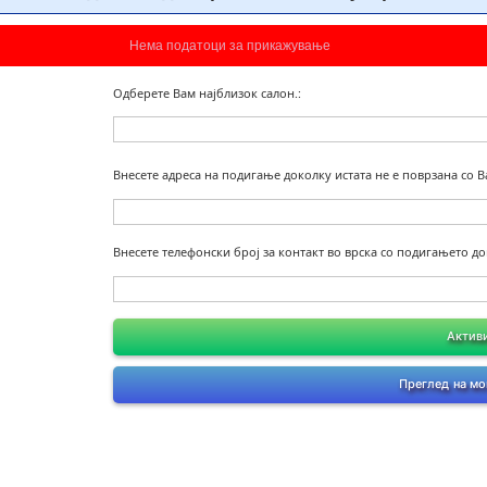
Нема податоци за прикажување
Одберете Вам најблизок салон.:
Внесете адреса на подигање доколку истата не е поврзана со 
Внесете телефонски број за контакт во врска со подигањето до
Активи
Преглед на мо